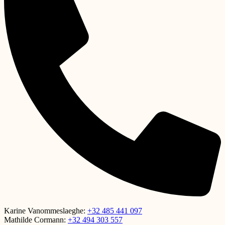
Karine Vanommeslaeghe:
+32 485 441 097
Mathilde Cormann:
+32 494 303 557