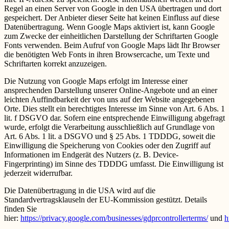
Regel an einen Server von Google in den USA übertragen und dort
gespeichert. Der Anbieter dieser Seite hat keinen Einfluss auf diese
Datenübertragung. Wenn Google Maps aktiviert ist, kann Google
zum Zwecke der einheitlichen Darstellung der Schriftarten Google
Fonts verwenden. Beim Aufruf von Google Maps lädt Ihr Browser
die benötigten Web Fonts in ihren Browsercache, um Texte und
Schriftarten korrekt anzuzeigen.
Die Nutzung von Google Maps erfolgt im Interesse einer
ansprechenden Darstellung unserer Online-Angebote und an einer
leichten Auffindbarkeit der von uns auf der Website angegebenen
Orte. Dies stellt ein berechtigtes Interesse im Sinne von Art. 6 Abs. 1
lit. f DSGVO dar. Sofern eine entsprechende Einwilligung abgefragt
wurde, erfolgt die Verarbeitung ausschließlich auf Grundlage von
Art. 6 Abs. 1 lit. a DSGVO und § 25 Abs. 1 TDDDG, soweit die
Einwilligung die Speicherung von Cookies oder den Zugriff auf
Informationen im Endgerät des Nutzers (z. B. Device-
Fingerprinting) im Sinne des TDDDG umfasst. Die Einwilligung ist
jederzeit widerrufbar.
Die Datenübertragung in die USA wird auf die
Standardvertragsklauseln der EU-Kommission gestützt. Details
finden Sie
hier:
https://privacy.google.com/businesses/gdprcontrollerterms/
und
h